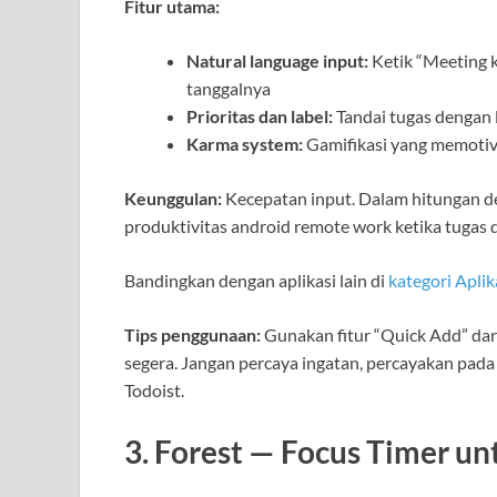
Fitur utama:
Natural language input:
Ketik “Meeting k
tanggalnya
Prioritas dan label:
Tandai tugas dengan l
Karma system:
Gamifikasi yang memotiva
Keunggulan:
Kecepatan input. Dalam hitungan deti
produktivitas android remote work ketika tugas d
Bandingkan dengan aplikasi lain di
kategori Aplik
Tips penggunaan:
Gunakan fitur “Quick Add” dari
segera. Jangan percaya ingatan, percayakan pada 
Todoist.
3. Forest — Focus Timer u