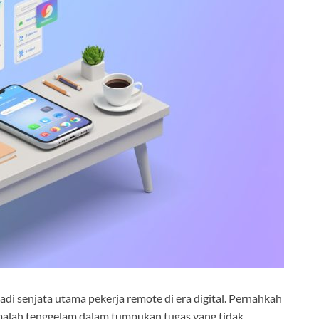
di senjata utama pekerja remote di era digital. Pernahkah
 malah tenggelam dalam tumpukan tugas yang tidak