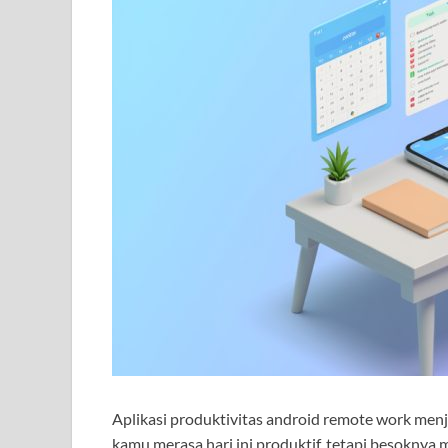
Aplikasi produktivitas android remote work menja
kamu merasa hari ini produktif, tetapi besoknya