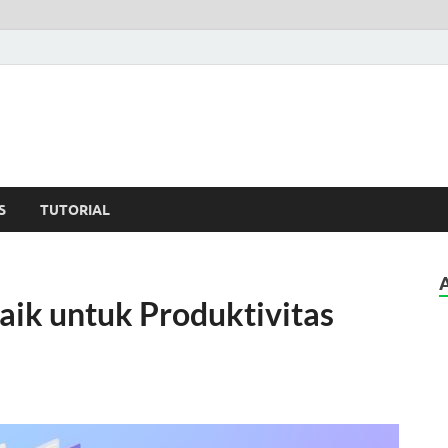
Path
rial dan Tips Android
S
TUTORIAL
aik untuk Produktivitas