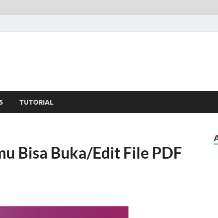
Path
rial dan Tips Android
S
TUTORIAL
mu Bisa Buka/Edit File PDF