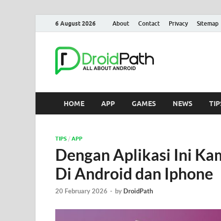
6 August 2026
About
Contact
Privacy
Sitemap
Droid
Berita, Games, Tuto
HOME
APP
GAMES
NEWS
TIP
TIPS
/
APP
Dengan Aplikasi Ini Ka
Di Android dan Iphone
20 February 2026
-
by
DroidPath